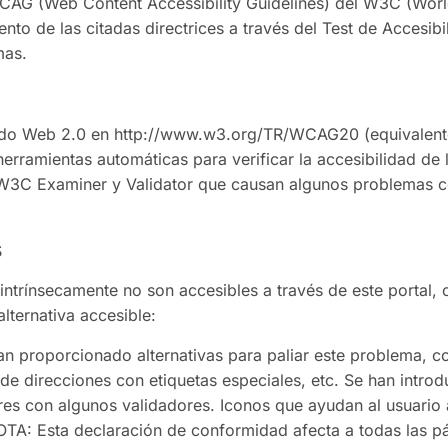
CAG (Web Content Accessibility Guidelines) del W3C (Wor
ento de las citadas directrices a través del Test de Accesi
mas.
nido Web 2.0 en http://www.w3.org/TR/WCAG20 (equivalen
erramientas automáticas para verificar la accesibilidad de 
W3C Examiner y Validator que causan algunos problemas 
s
ntrínsecamente no son accesibles a través de este portal,
lternativa accesible:
n proporcionado alternativas para paliar este problema, co
de direcciones con etiquetas especiales, etc. Se han introd
res con algunos validadores. Iconos que ayudan al usuario
NOTA: Esta declaración de conformidad afecta a todas las 