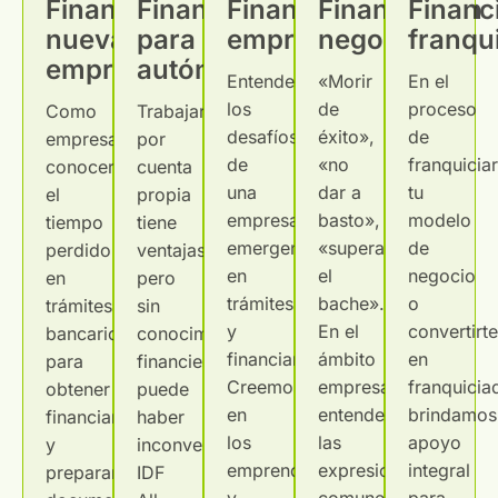
Financiación
Financiación
Financiación
Financiación
Financ
nuevas
para
emprendedores
negocios
franqu
empresas
autónomos
Entendemos
«Morir
En el
los
de
proceso
Como
Trabajar
desafíos
éxito»,
de
empresario,
por
de
«no
franquicia
conocerás
cuenta
una
dar a
tu
el
propia
empresa
basto»,
modelo
tiempo
tiene
emergente
«superar
de
perdido
ventajas,
en
el
negocio
en
pero
trámites
bache»…
o
trámites
sin
y
En el
convertirt
bancarios
conocimiento
financiamiento.
ámbito
en
para
financiero
Creemos
empresarial,
franquicia
obtener
puede
en
entendemos
brindamos
financiamiento
haber
los
las
apoyo
y
inconvenientes.
emprendedores
expresiones
integral
preparar
IDF
y
comunes.
para