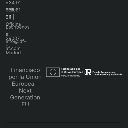
+34 91
de
866 91
Téllez
96
24 |
Oficina
Escríbenos
1
a:
28007
info@idf-
-
af.com
Madrid
Financiado
por la Unión
Europea –
Next
Generation
EU