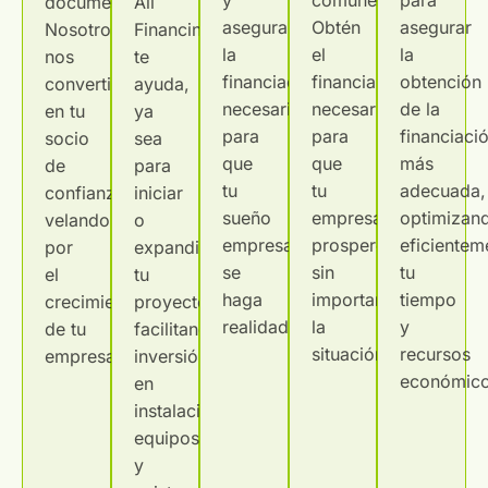
documentos.
All
aseguramos
Obtén
asegurar
Nosotros
Financing
la
el
la
nos
te
financiación
financiamiento
obtención
convertimos
ayuda,
necesaria
necesario
de la
en tu
ya
para
para
financiaci
socio
sea
que
que
más
de
para
tu
tu
adecuada,
confianza,
iniciar
sueño
empresa
optimizan
velando
o
empresarial
prospere,
eficientem
por
expandir
se
sin
tu
el
tu
haga
importar
tiempo
crecimiento
proyecto,
realidad.
la
y
de tu
facilitando
situación.
recursos
empresa.
inversión
económico
en
instalaciones,
equipos
y