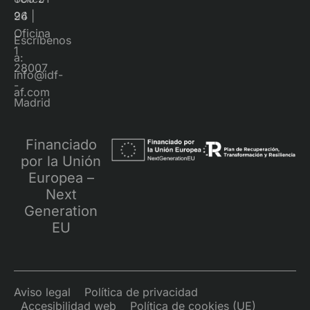
96
24 |
Oficina
Escríbenos
1
a:
28007
info@idf-
-
af.com
Madrid
Financiado
por la Unión
Europea –
Next
Generation
EU
Aviso legal
Política de privacidad
Accesibilidad web
Política de cookies (UE)