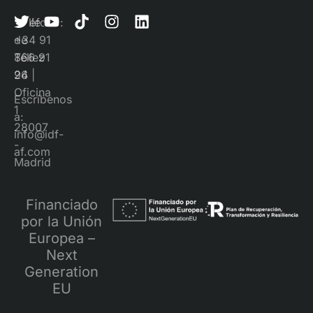
Teléfono:
Calle
+34 91
de
866 91
Téllez
96
24 |
Oficina
Escríbenos
1
a:
28007
info@idf-
-
af.com
Madrid
Financiado
por la Unión
Europea –
Next
Generation
EU