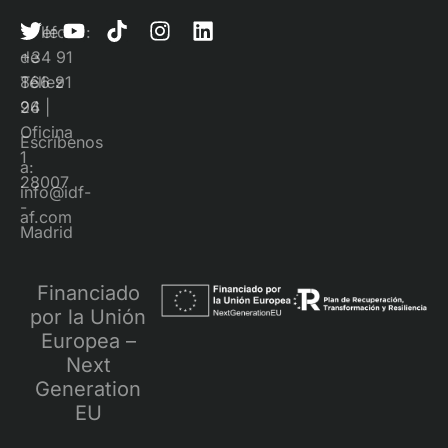
Teléfono:
Calle
+34 91
de
866 91
Téllez
96
24 |
Oficina
Escríbenos
1
a:
28007
info@idf-
-
af.com
Madrid
Financiado
por la Unión
Europea –
Next
Generation
EU