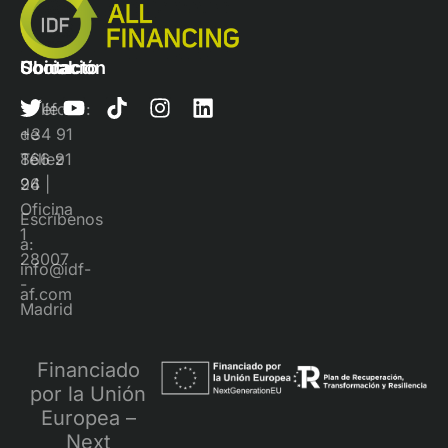
Contacto
Ubicación
Social
Teléfono:
Calle
+34 91
de
866 91
Téllez
96
24 |
Oficina
Escríbenos
1
a:
28007
info@idf-
-
af.com
Madrid
Financiado
por la Unión
Europea –
Next