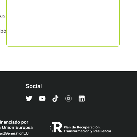
las
obó
Social