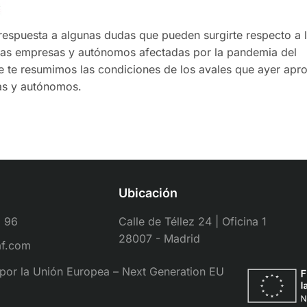
espuesta a algunas dudas que pueden surgirte respecto a 
 las empresas y autónomos afectadas por la pandemia del
 te resumimos las condiciones de los avales que ayer apr
as y autónomos.
Ubicación
1 96
Calle de Téllez 24 | Oficina 1
28007 - Madrid
af.com
por la Unión Europea – Next Generation EU