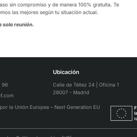
 caso sin compromiso y de manera 100% gratuita. Te
mos las mejores según tu situación actual.
a sola reunión.
Ubicación
1 96
Calle de Téllez 24 | Oficina 1
28007 - Madrid
af.com
por la Unión Europea – Next Generation EU