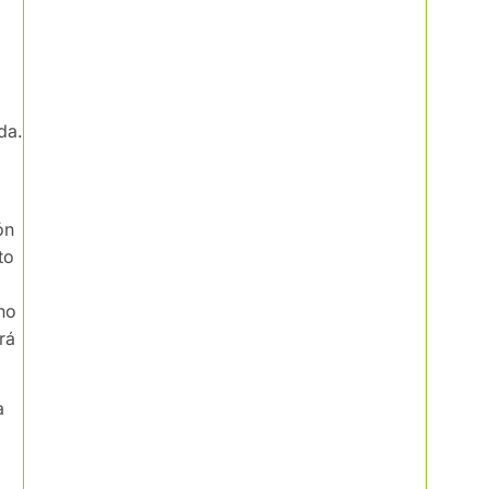
a
da.
ón
to
no
rá
a