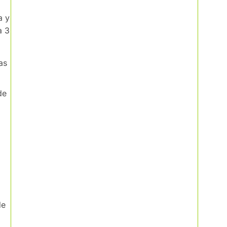
a y
a 3
as
de
de