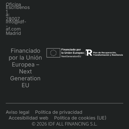
Oficina
Escríbenos
1
a:
28007
info@idf-
-
af.com
Madrid
Financiado
por la Unión
Europea –
Next
Generation
EU
Aviso legal
Política de privacidad
Accesibilidad web
Política de cookies (UE)
© 2026 IDF ALL FINANCING S.L.