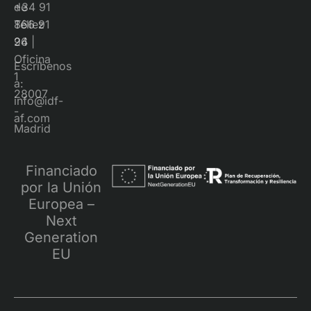
+34 91
de
866 91
Téllez
96
24 |
Oficina
Escríbenos
1
a:
28007
info@idf-
-
af.com
Madrid
Financiado
por la Unión
Europea –
Next
Generation
EU