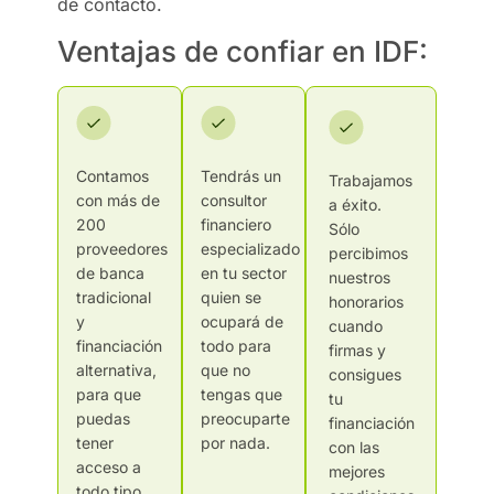
de contacto.
Ventajas de confiar en IDF:
Contamos
Tendrás un
Trabajamos
con más de
consultor
a éxito.
200
financiero
Sólo
proveedores
especializado
percibimos
de banca
en tu sector
nuestros
tradicional
quien se
honorarios
y
ocupará de
cuando
financiación
todo para
firmas y
alternativa,
que no
consigues
para que
tengas que
tu
puedas
preocuparte
financiación
tener
por nada.
con las
acceso a
mejores
todo tipo