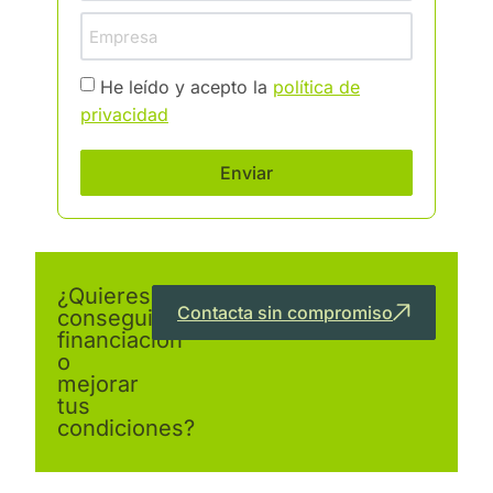
He leído y acepto la
política de
privacidad
Enviar
¿Quieres
Contacta sin compromiso
conseguir
financiación
o
mejorar
tus
condiciones?