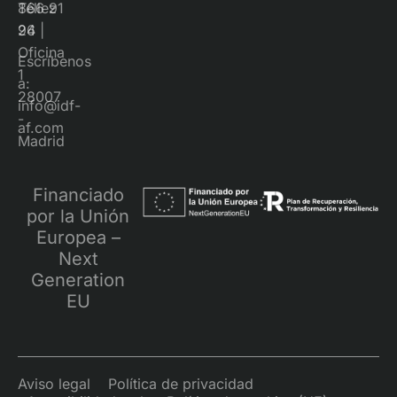
866 91
Téllez
96
24 |
Oficina
Escríbenos
1
a:
28007
info@idf-
-
af.com
Madrid
Financiado
por la Unión
Europea –
Next
Generation
EU
Aviso legal
Política de privacidad