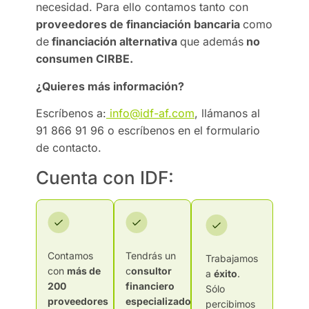
necesidad. Para ello contamos tanto con
proveedores de financiación bancaria
como
de
financiación alternativa
que además
no
consumen CIRBE.
¿Quieres más información?
Escríbenos a:
info@idf-af.com
, llámanos al
91 866 91 96 o escríbenos en el formulario
de contacto.
Cuenta con IDF:
Contamos
Tendrás un
Trabajamos
con
más de
c
onsultor
a
éxito
.
200
financiero
Sólo
proveedores
especializado
percibimos