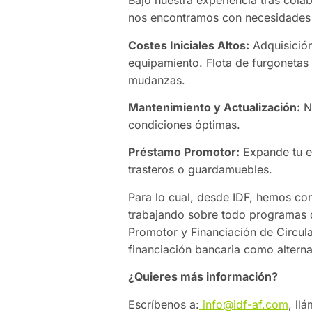
Bajo nuestra experiencia tras col
nos encontramos con necesidades 
Costes Iniciales Altos:
Adquisición
equipamiento. Flota de furgonetas
mudanzas.
Mantenimiento y Actualización:
Ne
condiciones óptimas.
Préstamo Promotor:
Expande tu e
trasteros o guardamuebles.
Para lo cual, desde IDF, hemos co
trabajando sobre todo programas d
Promotor y Financiación de Circul
financiación bancaria como alterna
¿Quieres más información?
Escríbenos a:
info@idf-af.com
, ll