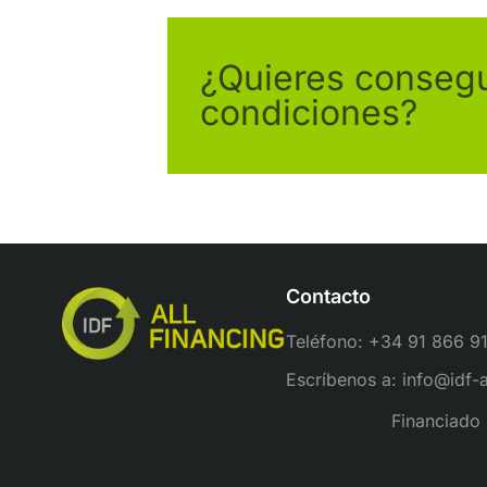
¿Quieres consegui
condiciones?
Contacto
Teléfono: +34 91 866 9
Escríbenos a: info@idf-
Financiado 