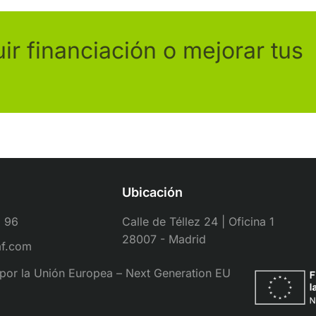
r financiación o mejorar tus
Ubicación
1 96
Calle de Téllez 24 | Oficina 1
28007 - Madrid
af.com
por la Unión Europea – Next Generation EU